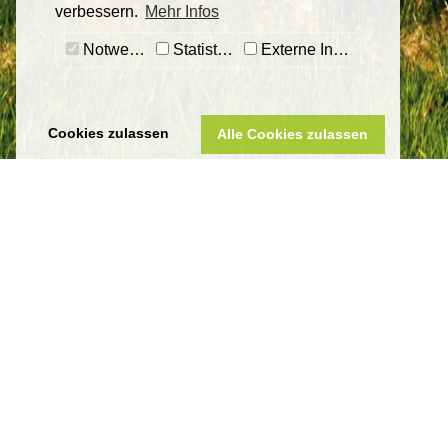
verbessern.
Mehr Infos
Notwendig
Statistiken
Externe Inhalte
Cookies zulassen
Alle Cookies zulassen
Sankt Wendeler Land Touristik
Eigenbetrieb Touristik & Freizeit Sankt We
Land
Am Seehafen 1
66625 Nohfelden-Bosen
Telefon 06851 801-8000
tourist-info@bostalsee.de
www.sankt-wendeler-land.de
Datenschutz