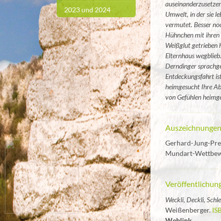
auseinanderzusetzen,
2023 und 2024
Umwelt, in der sie l
vermutet. Besser noc
Hühnchen mit ihren E
Weißglut getrieben h
Elternhaus wegblieb.
Derndinger sprachge
Entdeckungsfahrt is
heimgesucht Ihre Abs
von Gefühlen heimge
Auszeichnungen
Gerhard-Jung-Pre
Mundart-Wettbewe
Veröffentlichun
Weckli, Deckli, Schle
Weißenberger.
IS
Weblink