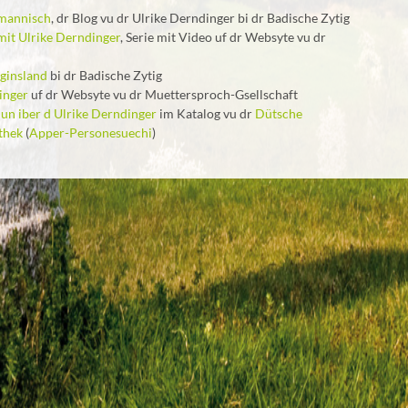
lemannisch
, dr Blog vu dr Ulrike Derndinger bi dr Badische Zytig
mit Ulrike Derndinger
, Serie mit Video uf dr Websyte vu dr
ginsland
bi dr Badische Zytig
inger
uf dr Websyte vu dr Muettersproch-Gsellschaft
 un iber d Ulrike Derndinger
im Katalog vu dr
Dütsche
thek
(
Apper-Personesuechi
)