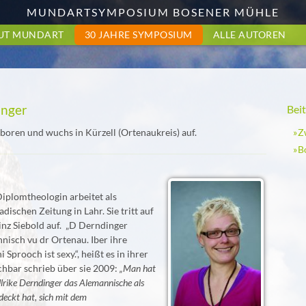
MUNDARTSYMPOSIUM BOSENER MÜHLE
UT MUNDART
30 JAHRE SYMPOSIUM
ALLE AUTOREN
inger
Bei
Z
boren und wuchs in Kürzell (Ortenaukreis) auf.
B
k
Diplomtheologin arbeitet als
dischen Zeitung in Lahr. Sie tritt auf
nz Siebold auf. „D Derndinger
nisch vu dr Ortenau. Iber ihre
i Sprooch ist sexy.“, heißt es in ihrer
hbar schrieb über sie 2009:
„Man hat
Ulrike Derndinger das Alemannische als
eckt hat, sich mit dem