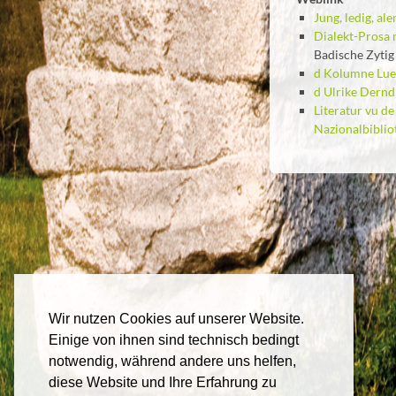
Jung, ledig, a
Dialekt-Prosa 
Badische Zytig
d Kolumne Lue
d Ulrike Dernd
Literatur vu de
Nazionalbiblio
Wir nutzen Cookies auf unserer Website.
Einige von ihnen sind technisch bedingt
notwendig, während andere uns helfen,
diese Website und Ihre Erfahrung zu