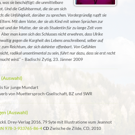
 was sie beschäftigt: die unmittelbare
ebt. Und die Gefühlsarmut, die sie um sich
h: die Unfähigkeit, darüber zu sprechen. Vordergründig rupft sie
ltern. Mit dem Vater, der sie als Kind mit seinen Sprüchen zur
at und der Mutter, der sie als Studentin für zu lange Zeit vom
 Aber man kann sich des Schlusses nicht erwehren, dass Ulrike
waltig gegen die Kargheit des Lebens anschreibend, selber auf
t zum Reichtum, der sich dahinter offenbart. Von Gefühlen
icht, radikal unsentimental zu sein, führt nur dazu, dass sie erst recht
sucht wird.“
– Badischi Zytig, 23. Jänner 2009
 (Auswahl)
is für junge Mundart
rb von Muettersproch-Gsellschaft, BZ und SWR
gen (Auswahl)
ckli.
Drey-Verlag 2016, 79 Syte mit Illustratione vum Jeannot
BN 978-3-933765-86-4
CD
Zwische de Zilde, CD, 2010