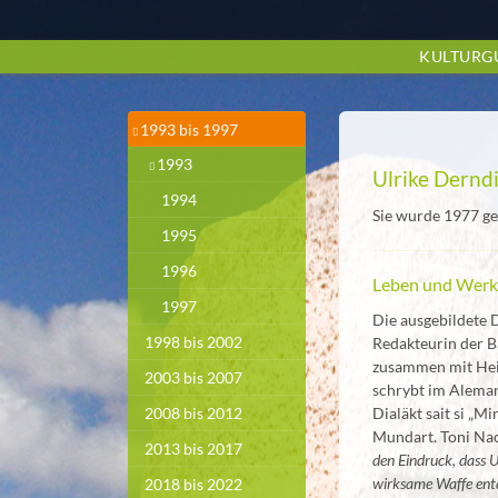
Zum
Hauptinhalt
KULTURG
springen
1993 bis 1997
1993
Ulrike Dernd
1994
Sie wurde 1977 ge
1995
1996
Leben und Wer
1997
Die ausgebildete 
1998 bis 2002
Redakteurin der Ba
zusammen mit Hei
2003 bis 2007
schrybt im Aleman
Dialäkt sait si „Min
2008 bis 2012
Mundart. Toni Nac
2013 bis 2017
den Eindruck, dass 
wirksame Waffe entd
2018 bis 2022