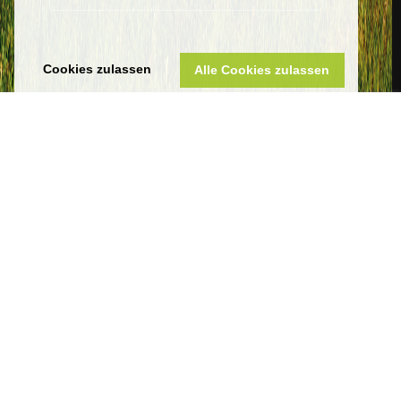
Cookies zulassen
Alle Cookies zulassen
Sankt Wendeler Land Touristik
Eigenbetrieb Touristik & Freizeit Sankt Wendeler Land
Am Seehafen 1
66625 Nohfelden-Bosen
Telefon 06851 801-8000
tourist-info@bostalsee.de
www.sankt-wendeler-land.de
Datenschutz