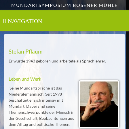
Zum
MUNDARTSYMPOSIUM BOSENER MÜHLE
Hauptinhalt
springen
NAVIGATION
Toggle
navigation
Stefan Pflaum
Er wurde 1943 geboren und arbeitete als Sprachlehrer.
Leben und Werk
Seine Mundartsprache ist das
Niederalemannisch. Seit 1998
beschäftigt er sich intensiv mit
Mundart. Dabei sind seine
Themenschwerpunkte der Mensch in
der Gesellschaft, Beobachtungen aus
dem Alltag und politische Themen.