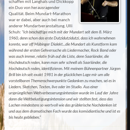
schaffen mit Langhals und Dickkopp
ein Duo von herausragender
Qualität. Beim Mundart-Marathon
war er dabei, aber auch bei manch
anderer Mundartveranstaltung. Ulli
Schuh:
"Ich beschäftige mich mit der Mundart seit dem 8. März
1960, denn schon das erste Dutzidutzidutzi, dass ich wahrnehmen
konnte, war off Mäbinger Dialekt...die Mundart als Kunstform kam
während der ersten Gehversuche als Liedermacher, Rock Band oder
was auch immer, relativ früh auf die Liste, denn Saarländer, die
Hochdeutsch reden, kann man sehr schnell als Saarländer, die
Hochdeutsch reden, identifizieren. Mit meinem Bühnenpartner Jürgen
Brill bin ich seit exakt 1981 in der glücklichen Lage mir um alle
vorstellbaren Themenschwerpunkte Gedanken zu machen, sei es in
Liedern, Sketchen, Texten, live oder im Studio. Aus einer
ursprünglichen Weltverbesserungsintension wurde im Lauf der Jahre
dann die Weltbelustigungsintension und wir stellten fest, dass das
Lachen mindestens so wertvoll wie das grüblerische Nachdenken ist
und aus dem dramatischen Fach wurde das komödiantische und ist es
bis heute geblieben.“