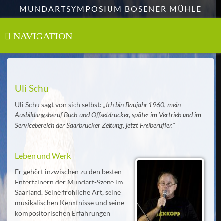
Zum
MUNDARTSYMPOSIUM BOSENER MÜHLE
Hauptinhalt
springen
NAVIGATION
Toggle
navigation
Uli Schu
Uli Schu sagt von sich selbst:
„Ich bin Baujahr 1960, mein
Ausbildungsberuf Buch-und Offsetdrucker, später im Vertrieb und im
Servicebereich der Saarbrücker Zeitung, jetzt Freiberufler."
Leben und Werk
Er gehört inzwischen zu den besten
Entertainern der Mundart-Szene im
Saarland. Seine fröhliche Art, seine
musikalischen Kenntnisse und seine
kompositorischen Erfahrungen