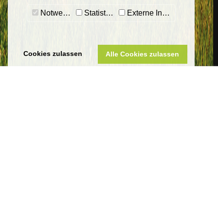
Notwendig
Statistiken
Externe Inhalte
Cookies zulassen
Alle Cookies zulassen
Sankt Wendeler Land Touristik
Eigenbetrieb Touristik & Freizeit Sankt Wendeler Land
Am Seehafen 1
66625 Nohfelden-Bosen
Telefon 06851 801-8000
tourist-info@bostalsee.de
www.sankt-wendeler-land.de
Datenschutz