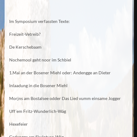
Im Symposium verfassten Texte:
Freizeit-Vetreib?
De Kerschebaam
Nochemool geht noor im Schbiel
1.Mai an der Bosener Miehl oder: Andengge an Dieter
Inlaadung in die Bosener Miehl
Morjns am Bostalsee odder Das Lied vumm einsame Jogger
Uff´em Fritz-Wunderlich-Wäg
Hexefeier
Gedangge am Skulpture-Wäg