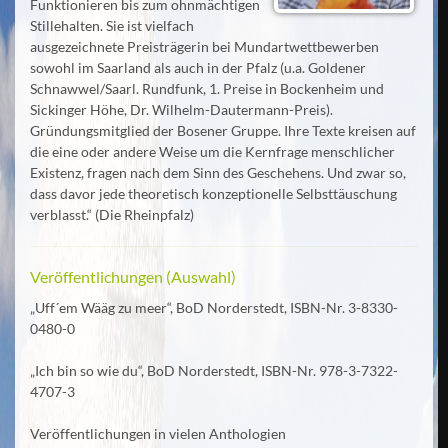
Funktionieren bis zum ohnmächtigen
Stillehalten. Sie ist vielfach
ausgezeichnete Preisträgerin bei Mundartwettbewerben
sowohl im Saarland als auch in der Pfalz (u.a. Goldener
Schnawwel/Saarl. Rundfunk, 1. Preise in Bockenheim und
Sickinger Höhe, Dr. Wilhelm-Dautermann-Preis).
Gründungsmitglied der Bosener Gruppe. Ihre Texte kreisen auf
die eine oder andere Weise um die Kernfrage menschlicher
Existenz, fragen nach dem Sinn des Geschehens. Und zwar so,
dass davor jede theoretisch konzeptionelle Selbsttäuschung
verblasst.“ (Die Rheinpfalz)
Veröffentlichungen (Auswahl)
„Uff´em Wääg zu meer“, BoD Norderstedt, ISBN-Nr. 3-8330-
0480-0
„Ich bin so wie du“, BoD Norderstedt, ISBN-Nr. 978-3-7322-
4707-3
Veröffentlichungen in vielen Anthologien