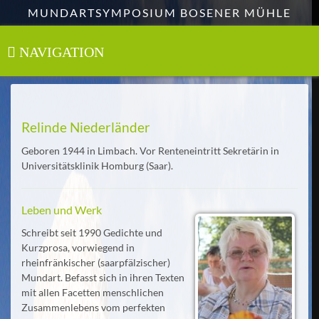
Zum
MUNDARTSYMPOSIUM BOSENER MÜHLE
Hauptinhalt
springen
NAVIGATION
Toggle
navigation
Relinde Niederländer
Geboren 1944 in Limbach. Vor Renteneintritt Sekretärin in
Universitätsklinik Homburg (Saar).
Leben und Werk
Schreibt seit 1990 Gedichte und
Kurzprosa, vorwiegend in
rheinfränkischer (saarpfälzischer)
Mundart. Befasst sich in ihren Texten
mit allen Facetten menschlichen
Zusammenlebens vom perfekten