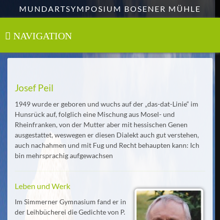
Zum
MUNDARTSYMPOSIUM BOSENER MÜHLE
Hauptinhalt
springen
NAVIGATION
Toggle
navigation
Josef Peil
1949 wurde er geboren und wuchs auf der „das-dat-Linie“ im
Hunsrück auf, folglich eine Mischung aus Mosel- und
Rheinfranken, von der Mutter aber mit hessischen Genen
ausgestattet, weswegen er diesen Dialekt auch gut verstehen,
auch nachahmen und mit Fug und Recht behaupten kann: Ich
bin mehrsprachig aufgewachsen
Leben und Werk
Im Simmerner Gymnasium fand er in
der Leihbücherei die Gedichte von P.