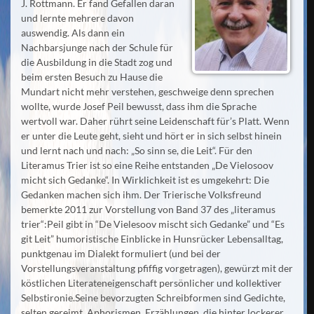
J. Rottmann. Er fand Gefallen daran
und lernte mehrere davon
auswendig. Als dann ein
Nachbarsjunge nach der Schule für
die Ausbildung in die Stadt zog und
beim ersten Besuch zu Hause die
Mundart nicht mehr verstehen, geschweige denn sprechen
wollte, wurde Josef Peil bewusst, dass ihm die Sprache
wertvoll war. Daher rührt seine Leidenschaft für’s Platt. Wenn
er unter die Leute geht, sieht und hört er in sich selbst hinein
und lernt nach und nach: „So sinn se, die Leit“. Für den
Literamus Trier ist so eine Reihe entstanden „De Vielosoov
micht sich Gedanke“. In Wirklichkeit ist es umgekehrt: Die
Gedanken machen sich ihm. Der Trierische Volksfreund
bemerkte 2011 zur Vorstellung von Band 37 des „literamus
trier“:Peil gibt in “De Vielesoov mischt sich Gedanke” und “Es
git Leit” humoristische Einblicke in Hunsrücker Lebensalltag,
punktgenau im Dialekt formuliert (und bei der
Vorstellungsveranstaltung pfiffig vorgetragen), gewürzt mit der
köstlichen Literateneigenschaft persönlicher und kollektiver
Selbstironie.Seine bevorzugten Schreibformen sind Gedichte,
selten gereimt, Aphorismen, Erzählungen, die hinter lockerer