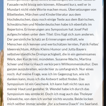
Fassade recht bissig sein können. Allesamt kurz, weil er in
Mundart nicht viele Worte machen muss. Übersetzungen von
Bibeltexten, Märchen und Kinderliteratur aus dem
Hochdeutschen, dazu noch einige Texte aus dem Bairischen,
Schwäbischen und Niederdeutschen habe ich ebenfalls im
Repertoire. Erinnerungen ans Symposium hat Josef Peil
aufgeschrieben unter dem Titel: Eins fügt sich zum anderen.
Der persönliche Schatz an Erinnerungen enthält, wie
Menschen sich kennen und wertschätzen lernten, Patrik Feltes’
Ideenreichtum, Alfons Kleins Humor und Jutta Bayers
selbstverständliche Dreisprachigkeit, die in ein gemeinsames
Werk, den Kurzkrimi, mündeten. Susanne Wachs, Martina
Scheer und Harry Hauch verkörpern Willkommenskultur. Den
ganzen auszubreiten, würde hier zu umfangreich. Nur eines
noch: Auf meine Frage, was ich im Gegenzug tun, wie ich
danken kann, muss ich die Antwort selbst finden. Das
Symposium ist ein Geschenk. Ich kann halt nicht raus aus
meiner Haut und gestehe: St. Wendel habe ich durch das
Symposium neu entdeckt. Doch ich mag auch das Tholeyer
Deiwelche, von dem ich vorher nichts wusste. Beide locken
mich seither immer wieder „for a scheena Daach“ ins Saarland.