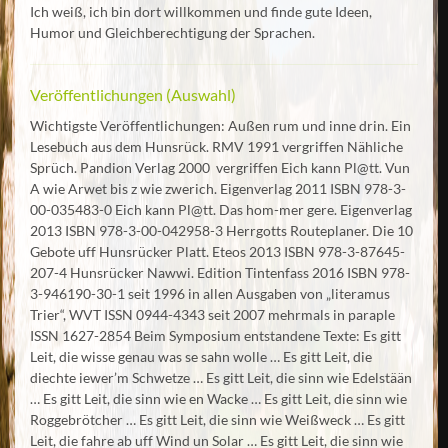
Ich weiß, ich bin dort willkommen und finde gute Ideen,
Humor und Gleichberechtigung der Sprachen.
Veröffentlichungen (Auswahl)
Wichtigste Veröffentlichungen: Außen rum und inne drin. Ein
Lesebuch aus dem Hunsrück. RMV 1991 vergriffen Nähliche
Sprüch. Pandion Verlag 2000 vergriffen Eich kann Pl@tt. Vun
A wie Arwet bis z wie zwerich. Eigenverlag 2011 ISBN 978-3-
00-035483-0 Eich kann Pl@tt. Das hom-mer gere. Eigenverlag
2013 ISBN 978-3-00-042958-3 Herrgotts Routeplaner. Die 10
Gebote uff Hunsrücker Platt. Eteos 2013 ISBN 978-3-87645-
207-4 Hunsrücker Nawwi. Edition Tintenfass 2016 ISBN 978-
3-946190-30-1 seit 1996 in allen Ausgaben von „literamus
Trier“, WVT ISSN 0944-4343 seit 2007 mehrmals in paraple
ISSN 1627-2854 Beim Symposium entstandene Texte: Es gitt
Leit, die wisse genau was se sahn wolle … Es gitt Leit, die
diechte iewer’m Schwetze … Es gitt Leit, die sinn wie Edelstään
… Es gitt Leit, die sinn wie en Wacke … Es gitt Leit, die sinn wie
Roggebrötcher … Es gitt Leit, die sinn wie Weißweck … Es gitt
Leit, die fahre ab uff Wind un Solar … Es gitt Leit, die sinn wie